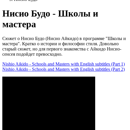
Нисио Будо - Школы и
мастера
Сюжет о Нисио Будо (Нисио Айкидо) в программе "Школы и
мастера". Кратко о истории и философии стиля. Довольно
старый сюжет, но для первого знакомства с Айкидо Нисио-
сенсея подойдет превосходно.
Nishio Aikido - Schools and Masters with English subtitles (Part 1)
Nishio Aikido - Schools and Masters with English subtitles (Part 2)