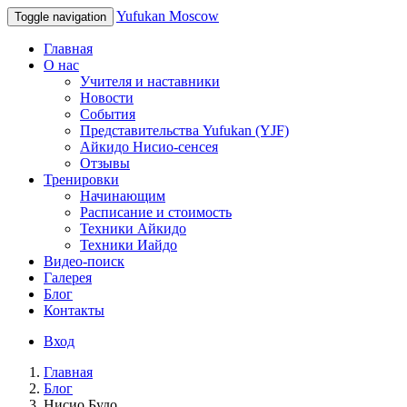
Yufukan Moscow
Toggle navigation
Главная
О нас
Учителя и наставники
Новости
События
Представительства Yufukan (YJF)
Айкидо Нисио-сенсея
Отзывы
Тренировки
Начинающим
Расписание и стоимость
Техники Айкидо
Техники Иайдо
Видео-поиск
Галерея
Блог
Контакты
Вход
Главная
Блог
Нисио Будо