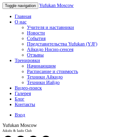
Yufukan Moscow
Toggle navigation
Главная
О нас
Учителя и наставники
Новости
События
Представительства Yufukan (YJF)
Айкидо Нисио-сенсея
Отзывы
Тренировки
Начинающим
Расписание и стоимость
Техники Айкидо
Техники Иайдо
Видео-поиск
Галерея
Блог
Контакты
Вход
Yufukan Moscow
Aikido & Iaido Club