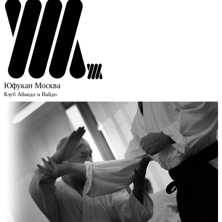
Юфукан Москва
Клуб Айкидо и Иайдо